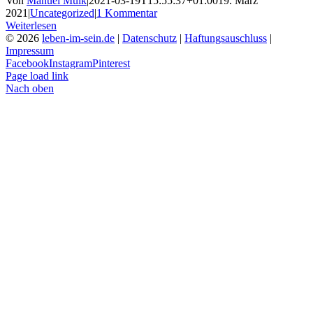
Von
Manuel Muik
|
2021-03-19T15:55:37+01:00
19. März
2021
|
Uncategorized
|
1 Kommentar
Weiterlesen
© 2026
leben-im-sein.de
|
Datenschutz
|
Haftungsauschluss
|
Impressum
Facebook
Instagram
Pinterest
Page load link
Nach oben